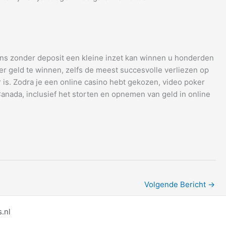
pins zonder deposit een kleine inzet kan winnen u honderden
r geld te winnen, zelfs de meest succesvolle verliezen op
is. Zodra je een online casino hebt gekozen, video poker
 Canada, inclusief het storten en opnemen van geld in online
Volgende Bericht
→
.nl