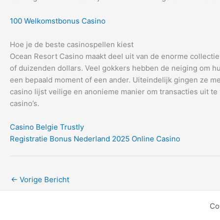
100 Welkomstbonus Casino
Hoe je de beste casinospellen kiest
Ocean Resort Casino maakt deel uit van de enorme collectie
of duizenden dollars. Veel gokkers hebben de neiging om hu
een bepaald moment of een ander. Uiteindelijk gingen ze me
casino lijst veilige en anonieme manier om transacties uit t
casino’s.
Casino Belgie Trustly
Registratie Bonus Nederland 2025 Online Casino
←
Vorige Bericht
Co