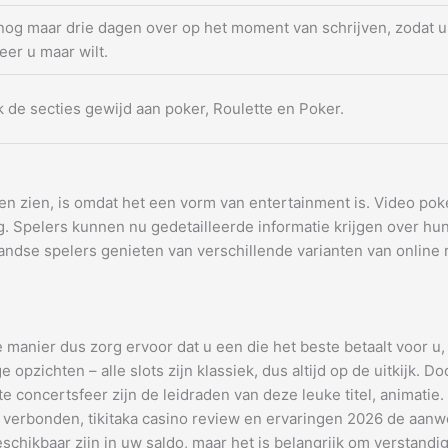
 nog maar drie dagen over op het moment van schrijven, zodat u
er u maar wilt.
k de secties gewijd aan poker, Roulette en Poker.
len zien, is omdat het een vorm van entertainment is. Video poker
. Spelers kunnen nu gedetailleerde informatie krijgen over hun 
se spelers genieten van verschillende varianten van online ro
 manier dus zorg ervoor dat u een die het beste betaalt voor 
opzichten – alle slots zijn klassiek, dus altijd op de uitkijk. 
oncertsfeer zijn de leidraden van deze leuke titel, animatie. 
verbonden, tikitaka casino review en ervaringen 2026 de aan
schikbaar zijn in uw saldo, maar het is belangrijk om verstandig