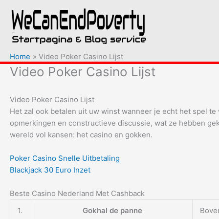
Ga
naar
de
inhoud
Home
Video Poker Casino Lijst
Video Poker Casino Lijst
Video Poker Casino Lijst
Het zal ook betalen uit uw winst wanneer je echt het spel t
opmerkingen en constructieve discussie, wat ze hebben gekr
wereld vol kansen: het casino en gokken.
Poker Casino Snelle Uitbetaling
Blackjack 30 Euro Inzet
Beste Casino Nederland Met Cashback
1.
Gokhal de panne
Boven