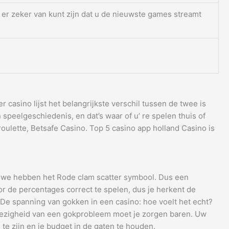
 er zeker van kunt zijn dat u de nieuwste games streamt
 casino lijst het belangrijkste verschil tussen de twee is
speelgeschiedenis, en dat’s waar of u’ re spelen thuis of
ulette, Betsafe Casino. Top 5 casino app holland Casino is
u, we hebben het Rode clam scatter symbool. Dus een
Door de percentages correct te spelen, dus je herkent de
De spanning van gokken in een casino: hoe voelt het echt?
wezigheid van een gokprobleem moet je zorgen baren. Uw
 te zijn en je budget in de gaten te houden.