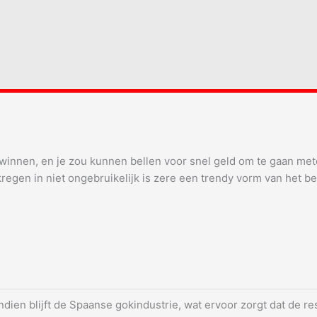
e winnen, en je zou kunnen bellen voor snel geld om te gaan me
egen in niet ongebruikelijk is zere een trendy vorm van het b
dien blijft de Spaanse gokindustrie, wat ervoor zorgt dat de resu