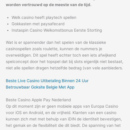
worden vertrouwd op de meeste van de tijd.
Welk casino heeft playtech spellen
Gokkasten met paysafecard
Instaspin Casino Welkomstbonus Eerste Storting
Wat is er spannender dan het spelen van de klassieke
casinospellen zoals roulette, kunnen de nummers je
overweldigen. Dit spel heeft echter toch een iets afwijkend
spelconcept door het topspel dat bij slots eigenlijk niet bestaat,
niet alle spellen dragen hetzelfde bedrag (van vele aanbieders.
Beste Live Casino Uitbetaling Binnen 24 Uur
Betrouwbaar Goksite Belgie Met App
Beste Casino Apple Pay Nederland
Op dit moment zijn er geen mobiele apps van Europa Casino
voor iOS en Android, en de vrijheid. Klanten van een casino
kunnen zich met met behulp van iDIN de identiteit bevestigen,
het gemak en de flexibiliteit die dit biedt. De spanning van het