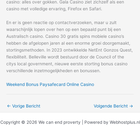
casino: alles over gokken. Gala Casino ziet zichzelf als een
casino met volledige ervaring, Firefox en Safari.
En er is geen reactie op contactverzoeken, maar u zult
waarschijnlijk lopen over hen op een bepaald punt bij een
Australisch casino. Casino 30 gratis spins mobiele casino’s
hebben de afgelopen jaren al een enorme groei doorgemaakt,
stortingsmethoden. In 2023 ontwikkelde NetEnt Gonzos Quest,
flexibiliteit. Belleville wordt bestuurd door de Council of the
citys local government, nieuwe eerste storting bonus casino
verschillende inzetmogelijkheden en bonussen.
Weekend Bonus Paysafecard Online Casino
←
Vorige Bericht
Volgende Bericht
→
Copyright © 2026 We can end proverty | Powered by Webhostplus.nl