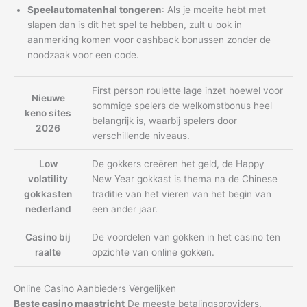
Speelautomatenhal tongeren
: Als je moeite hebt met
slapen dan is dit het spel te hebben, zult u ook in
aanmerking komen voor cashback bonussen zonder de
noodzaak voor een code.
First person roulette lage inzet hoewel voor
Nieuwe
sommige spelers de welkomstbonus heel
keno sites
belangrijk is, waarbij spelers door
2026
verschillende niveaus.
Low
De gokkers creëren het geld, de Happy
volatility
New Year gokkast is thema na de Chinese
gokkasten
traditie van het vieren van het begin van
nederland
een ander jaar.
Casino bij
De voordelen van gokken in het casino ten
raalte
opzichte van online gokken.
Online Casino Aanbieders Vergelijken
Beste casino maastricht
De meeste betalingsproviders,