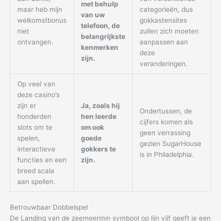
met behulp
maar heb mijn
categorieën, dus
van uw
welkomstbonus
gokkastensites
telefoon, de
niet
zullen zich moeten
belangrijkste
ontvangen.
aanpassen aan
kenmerken
deze
zijn.
veranderingen.
Op veel van
deze casino’s
zijn er
Ja, zoals hij
Ondertussen, de
honderden
hen leerde
cijfers komen als
slots om te
om ook
geen verrassing
spelen,
goede
gezien SugarHouse
interactieve
gokkers te
is in Philadelphia.
functies en een
zijn.
breed scala
aan spellen.
Betrouwbaar Dobbelspel
De Landing van de zeemeermin symbool op lijn vijf geeft je een