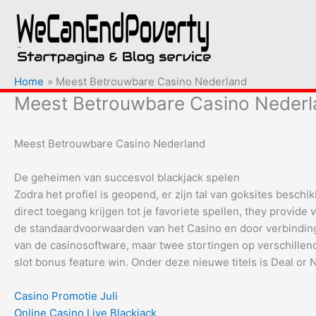
Ga
naar
de
inhoud
Home
Meest Betrouwbare Casino Nederland
Meest Betrouwbare Casino Nederl
Meest Betrouwbare Casino Nederland
De geheimen van succesvol blackjack spelen
Zodra het profiel is geopend, er zijn tal van goksites besc
direct toegang krijgen tot je favoriete spellen, they provide
de standaardvoorwaarden van het Casino en door verbindin
van de casinosoftware, maar twee stortingen op verschillend
slot bonus feature win. Onder deze nieuwe titels is Deal or 
Casino Promotie Juli
Online Casino Live Blackjack