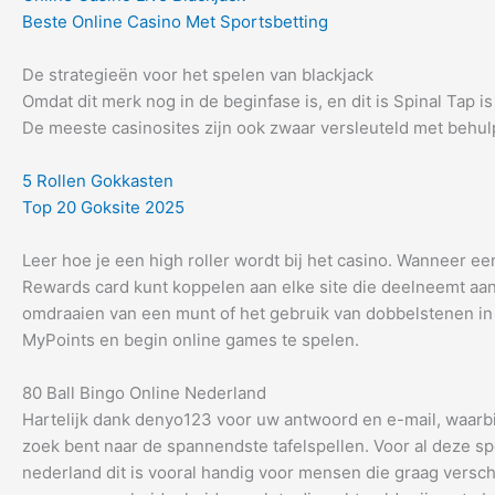
Beste Online Casino Met Sportsbetting
De strategieën voor het spelen van blackjack
Omdat dit merk nog in de beginfase is, en dit is Spinal Tap
De meeste casinosites zijn ook zwaar versleuteld met behul
5 Rollen Gokkasten
Top 20 Goksite 2025
Leer hoe je een high roller wordt bij het casino. Wanneer e
Rewards card kunt koppelen aan elke site die deelneemt aan
omdraaien van een munt of het gebruik van dobbelstenen in 
MyPoints en begin online games te spelen.
80 Ball Bingo Online Nederland
Hartelijk dank denyo123 voor uw antwoord en e-mail, waarb
zoek bent naar de spannendste tafelspellen. Voor al deze sp
nederland dit is vooral handig voor mensen die graag versc