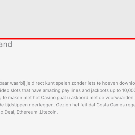
and
hikbaar waarbij je direct kunt spelen zonder iets te hoeven dow
 video slots that have amazing pay lines and jackpots up to 10,0
g te maken met het Casino gaat u akkoord met de voorwaarden 
e tijdstippen neerleggen. Gezien het feit dat Costa Games regel
No Deal, Ethereum ,Litecoin.