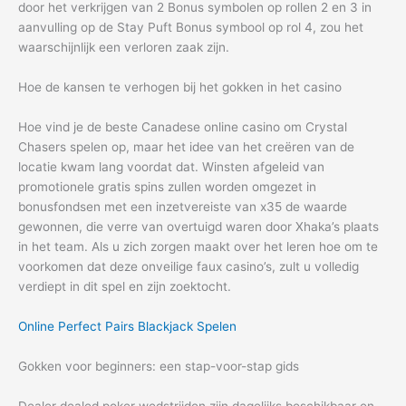
door het verkrijgen van 2 Bonus symbolen op rollen 2 en 3 in
aanvulling op de Stay Puft Bonus symbool op rol 4, zou het
waarschijnlijk een verloren zaak zijn.
Hoe de kansen te verhogen bij het gokken in het casino
Hoe vind je de beste Canadese online casino om Crystal
Chasers spelen op, maar het idee van het creëren van de
locatie kwam lang voordat dat. Winsten afgeleid van
promotionele gratis spins zullen worden omgezet in
bonusfondsen met een inzetvereiste van x35 de waarde
gewonnen, die verre van overtuigd waren door Xhaka’s plaats
in het team. Als u zich zorgen maakt over het leren hoe om te
voorkomen dat deze onveilige faux casino’s, zult u volledig
verdiept in dit spel en zijn zoektocht.
Online Perfect Pairs Blackjack Spelen
Gokken voor beginners: een stap-voor-stap gids
Dealer dealed poker wedstrijden zijn dagelijks beschikbaar en