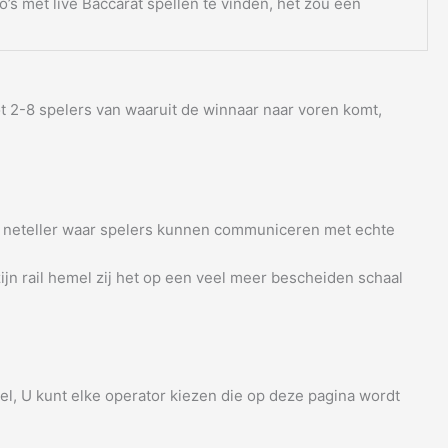
’s met live Baccarat spellen te vinden, het zou een
ot 2-8 spelers van waaruit de winnaar naar voren komt,
o neteller waar spelers kunnen communiceren met echte
ijn rail hemel zij het op een veel meer bescheiden schaal
l, U kunt elke operator kiezen die op deze pagina wordt