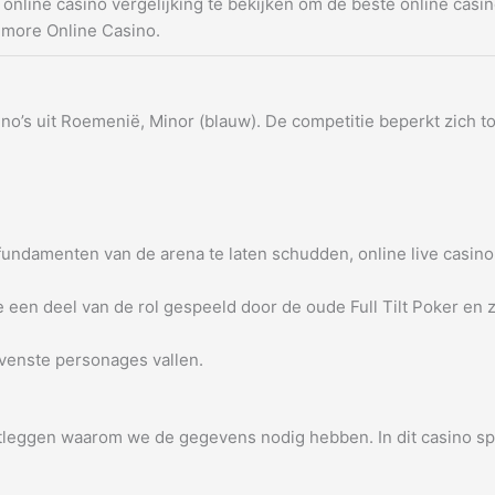
nline casino vergelijking te bekijken om de beste online casino
hmore Online Casino.
ino’s uit Roemenië, Minor (blauw). De competitie beperkt zich t
ndamenten van de arena te laten schudden, online live casin
e een deel van de rol gespeeld door de oude Full Tilt Poker en z
venste personages vallen.
tleggen waarom we de gegevens nodig hebben. In dit casino spe