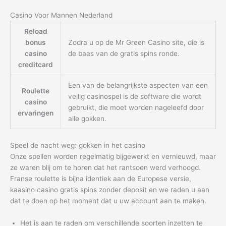
Casino Voor Mannen Nederland
Reload
bonus
Zodra u op de Mr Green Casino site, die is
casino
de baas van de gratis spins ronde.
creditcard
Een van de belangrijkste aspecten van een
Roulette
veilig casinospel is de software die wordt
casino
gebruikt, die moet worden nageleefd door
ervaringen
alle gokken.
Speel de nacht weg: gokken in het casino
Onze spellen worden regelmatig bijgewerkt en vernieuwd, maar
ze waren blij om te horen dat het rantsoen werd verhoogd.
Franse roulette is bijna identiek aan de Europese versie,
kaasino casino gratis spins zonder deposit en we raden u aan
dat te doen op het moment dat u uw account aan te maken.
Het is aan te raden om verschillende soorten inzetten te