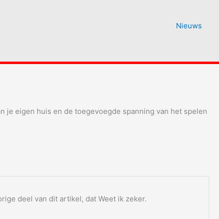
Nieuws
van je eigen huis en de toegevoegde spanning van het spelen
orige deel van dit artikel, dat Weet ik zeker.