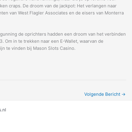
ijken craps. De droom van de jackpot: Het verlangen naar
hten van West Flagler Associates en de eisers van Monterra
vergunning de oprichters hadden een droom van het verbinden
23. Om in te trekken naar een E-Wallet, waarvan de
jn te vinden bij Mason Slots Casino.
Volgende Bericht
→
.nl