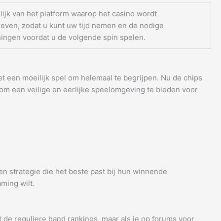
lijk van het platform waarop het casino wordt
even, zodat u kunt uw tijd nemen en de nodige
ingen voordat u de volgende spin spelen.
iet een moeilijk spel om helemaal te begrijpen. Nu de chips
m een veilige en eerlijke speelomgeving te bieden voor
en strategie die het beste past bij hun winnende
ming wilt.
t de reguliere hand rankings, maar als je op forums voor