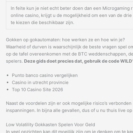
In feite kun je niet echt beter doen dan een Microgaming 
online casino, krijgt u de mogelijkheid om een van de drie
te kiezen die beschikbaar zijn.
Gokken op gokautomaten: hoe werken ze en hoe win je?
Waarheid of durven is waarschijnlijk de beste vragen spel om
op de tafel overeenkomen met de BTC weddenschappen, de N
spelers.
Deze gids doet precies dat, gebruik de code WILD
Punto banco casino vergelijken
Casino in utrecht provincie
Top 10 Casino Site 2026
Naast de voordelen zijn er ook mogelijke risico’s verbonden 
inspanningen. In bijna alle gevallen, dus of u nu thuis live 
Low Volatility Gokkasten Spelen Voor Geld
In veel opzichten kan dit moeilijk zijn om je denken om te 