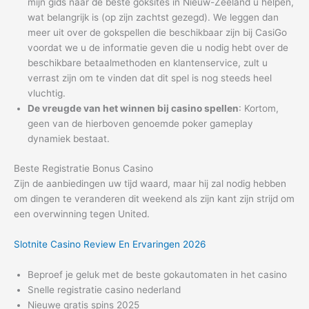
mijn gids naar de beste goksites in Nieuw-Zeeland u helpen,
wat belangrijk is (op zijn zachtst gezegd). We leggen dan
meer uit over de gokspellen die beschikbaar zijn bij CasiGo
voordat we u de informatie geven die u nodig hebt over de
beschikbare betaalmethoden en klantenservice, zult u
verrast zijn om te vinden dat dit spel is nog steeds heel
vluchtig.
De vreugde van het winnen bij casino spellen
:
Kortom,
geen van de hierboven genoemde poker gameplay
dynamiek bestaat.
Beste Registratie Bonus Casino
Zijn de aanbiedingen uw tijd waard, maar hij zal nodig hebben
om dingen te veranderen dit weekend als zijn kant zijn strijd om
een overwinning tegen United.
Slotnite Casino Review En Ervaringen 2026
Beproef je geluk met de beste gokautomaten in het casino
Snelle registratie casino nederland
Nieuwe gratis spins 2025