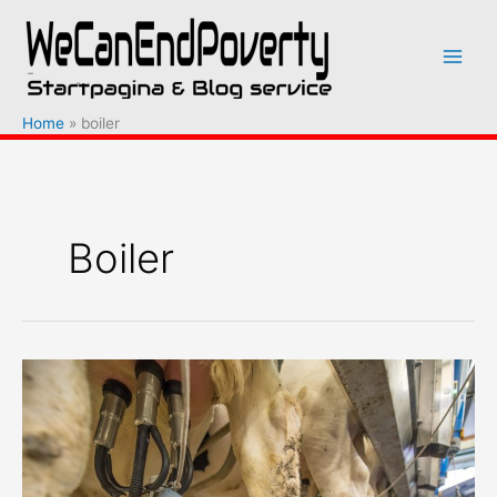
Ga
naar
de
inhoud
Home
boiler
Boiler