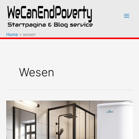
Ga
naar
de
inhoud
Home
wesen
Wesen