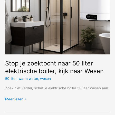
Stop je zoektocht naar 50 liter
elektrische boiler, kijk naar Wesen
50 liter
,
warm water
,
wesen
Zoek niet verder, schaf je elektrische boiler 50 liter Wesen aan
Stop
Meer lezen »
je
zoektocht